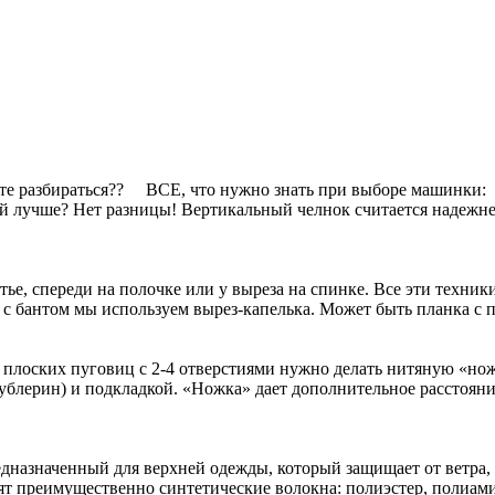
те разбираться?? ВСЕ, что нужно знать при выборе машинки: 
кой лучше? Нет разницы! Вертикальный челнок считается надежн
тье, спереди на полочке или у выреза на спинке. Все эти техник
ы с бантом мы используем вырез-капелька. Может быть планка 
 плоских пуговиц с 2-4 отверстиями нужно делать нитяную «но
ублерин) и подкладкой. «Ножка» дает дополнительное расстояни
дназначенный для верхней одежды, который защищает от ветра, 
ят преимущественно синтетические волокна: полиэстер, полиам