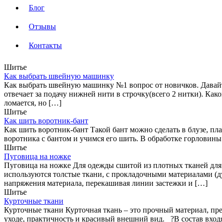
Блог
Отзывы
Контакты
Шитье
Как выбрать швейную машинку
Как выбрать швейную машинку №1 вопрос от новичков. Давай
отвечает за подачу нижней нити в строчку(всего 2 нитки). Ка
ломается, но […]
Шитье
Как шить воротник-бант
Как шить воротник-бант Такой бант можно сделать в блузе, пла
воротника с бантом и учимся его шить. В обработке горловин
Шитье
Пуговица на ножке
Пуговица на ножке Для одежды сшитой из плотных тканей для
используются толстые ткани, с прокладочными материалами (д
напряжения материала, перекашивая линии застежки и […]
Шитье
Курточные ткани
Курточные ткани Курточная ткань – это прочный материал, пре
уходе, практичность и красивый внешний вид. ?В состав вход