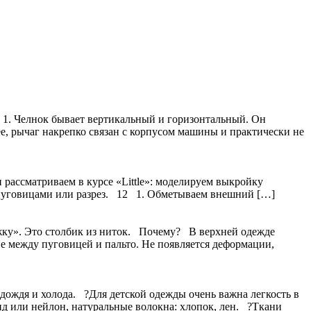
1. Челнок бывает вертикальный и горизонтальный. Он
ее, рычаг накрепко связан с корпусом машины и практически не
и рассматриваем в курсе «Little»: моделируем выкройку
с пуговицами или разрез. 12 1. Обметываем внешний […]
жку». Это столбик из ниток. Почему? В верхней одежде
е между пуговицей и пальто. Не появляется деформации,
дождя и холода. ?Для детской одежды очень важна легкость в
ид или нейлон, натуральные волокна: хлопок, лен. ?Ткани