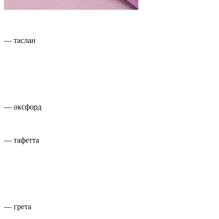
— таслан
— оксфорд
— тафетта
— грета