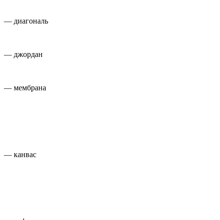
— диагональ
— джордан
— мембрана
— канвас