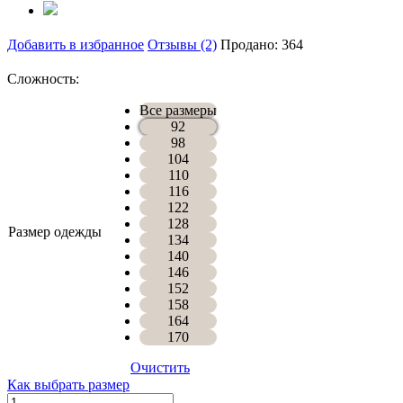
Добавить в избранное
Отзывы (2)
Продано: 364
Сложность:
Все размеры
92
98
104
110
116
122
128
Размер одежды
134
140
146
152
158
164
170
Очистить
Как выбрать размер
Количество