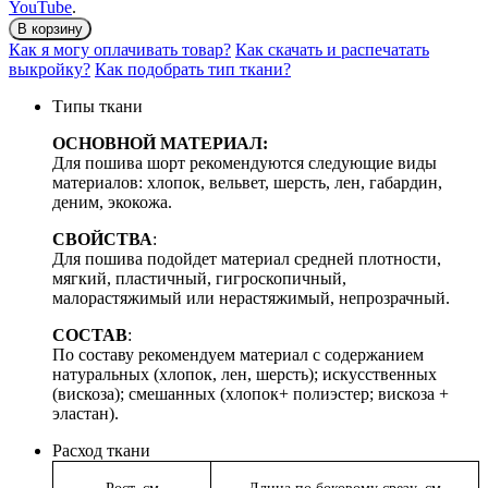
YouTube
.
В корзину
Как я могу оплачивать товар?
Как скачать и распечатать
выкройку?
Как подобрать тип ткани?
Типы ткани
ОСНОВНОЙ МАТЕРИАЛ:
Для пошива шорт рекомендуются следующие виды
материалов: хлопок, вельвет, шерсть, лен, габардин,
деним, экокожа.
СВОЙСТВА
:
Для пошива подойдет материал средней плотности,
мягкий, пластичный, гигроскопичный,
малорастяжимый или нерастяжимый, непрозрачный.
СОСТАВ
:
По составу рекомендуем материал с содержанием
натуральных (хлопок, лен, шерсть); искусственных
(вискоза); смешанных (хлопок+ полиэстер; вискоза +
эластан).
Расход ткани