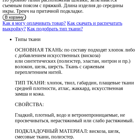
съемным поясом с пряжкой. Длина изделия до середины
икры. Тренч на притачной подкладке.
В корзину
Как я могу оплачивать товар?
Как скачать и распечатать
выкройку?
Как подобрать тип ткани?
Типы ткани
ОСНОВНАЯ ТКАНЬ: по составу подходят хлопок либо
с добавлением искусственных (вискоза)
или синтетических (полиэстер, эластан, нитрон и пр.)
волокон, шелк, шерсть. Ткань с саржевым
переплетением нитей.
ТИП ТКАНИ: хлопок, твил, габардин, плащевые ткани
средней плотности, атлас, жаккард, искусственная
замша и кожа.
СВОЙСТВА:
Гладкий, плотный, водо и ветронепроницаемые, не
просвечиваться, нерастяжимый или слабо растяжимый.
ПОДКЛАДОЧНЫЙ МАТЕРИАЛ: вискоза, шелк,
смесовые ткани, полиэстер.