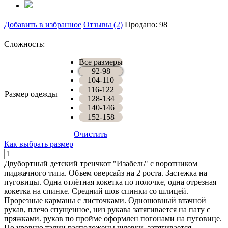
Добавить в избранное
Отзывы (2)
Продано: 98
Сложность:
Все размеры
92-98
104-110
116-122
Размер одежды
128-134
140-146
152-158
Очистить
Как выбрать размер
Количество
ТРЕНЧ
Двубортный детский тренчкот "Изабель" с воротником
ИЗАБЕЛЬ
пиджачного типа. Объем оверсайз на 2 роста. Застежка на
пуговицы. Одна отлётная кокетка по полочке, одна отрезная
кокетка на спинке. Средний шов спинки со шлицей.
Прорезные карманы с листочками. Одношовный втачной
рукав, плечо спущенное, низ рукава затягивается на пату с
пряжками. рукав по пройме оформлен погонами на пуговице.
По уровню талии расположены шлевки, затягивается