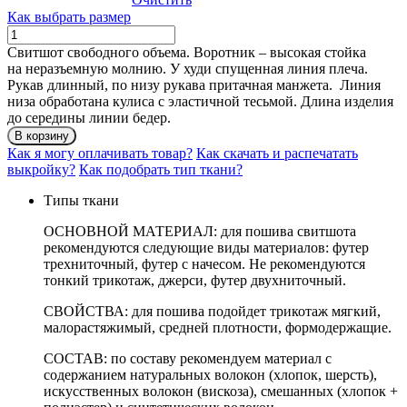
Как выбрать размер
Количество
СВИШОТ
Свитшот свободного объема. Воротник – высокая стойка
РЭЙЧЕЛ
на неразъемную молнию. У худи спущенная линия плеча.
Рукав длинный, по низу рукава притачная манжета. Линия
низа обработана кулиса с эластичной тесьмой. Длина изделия
до середины линии бедер.
В корзину
Как я могу оплачивать товар?
Как скачать и распечатать
выкройку?
Как подобрать тип ткани?
Типы ткани
ОСНОВНОЙ МАТЕРИАЛ: для пошива свитшота
рекомендуются следующие виды материалов: футер
трехниточный, футер с начесом. Не рекомендуются
тонкий трикотаж, джерси, футер двухниточный.
СВОЙСТВА: для пошива подойдет трикотаж мягкий,
малорастяжимый, средней плотности, формодержащие.
СОСТАВ: по составу рекомендуем материал с
содержанием натуральных волокон (хлопок, шерсть),
искусственных волокон (вискоза), смешанных (хлопок +