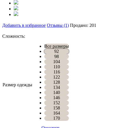
Добавить в избранное
Отзывы (1)
Продано: 201
Сложность:
Все размеры
92
98
104
110
116
122
128
Размер одежды
134
140
146
152
158
164
170
Очистить