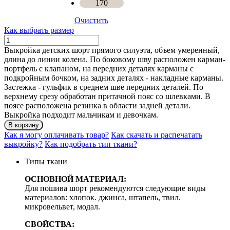
170
Очистить
Как выбрать размер
Количество
ШОРТЫ
Выкройка детских шорт прямого силуэта, объем умеренный,
ДЭВИД
длина до линии колена. По боковому шву расположен карман-
портфель с клапаном, на передних деталях карманы
с
подкройным бочком, на задних деталях - накладные карманы.
Застежка - гульфик в среднем шве передних деталей. По
верхнему срезу обработан притачной пояс со шлевками. В
поясе расположена резинка в области задней детали.
Выкройка подходит мальчикам и девочкам.
В корзину
Как я могу оплачивать товар?
Как скачать и распечатать
выкройку?
Как подобрать тип ткани?
Типы ткани
ОСНОВНОЙ МАТЕРИАЛ:
Для пошива шорт рекомендуются следующие виды
материалов: хлопок. джинса, штапель, твил.
микровельвет, модал.
СВОЙСТВА: