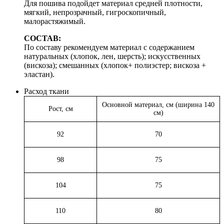
Для пошива подойдет материал средней плотности,
мягкий, непрозрачный, гигроскопичный,
малорастяжимый.
СОСТАВ:
По составу рекомендуем материал с содержанием
натуральных (хлопок, лен, шерсть); искусственных
(вискоза); смешанных (хлопок+ полиэстер; вискоза +
эластан).
Расход ткани
Основной материал, см (ширина 140
Рост, см
см)
92
70
98
75
104
75
110
80