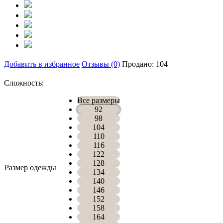
Добавить в избранное
Отзывы (0)
Продано: 104
Сложность:
Все размеры
92
98
104
110
116
122
128
Размер одежды
134
140
146
152
158
164