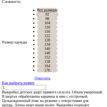
Сложность:
Все размеры
92
98
104
110
116
122
128
Размер одежды
134
140
146
152
158
164
170
Очистить
Как выбрать размер
Количество
ШОРТЫ
Выкройка детских шорт прямого силуэта. Объем умеренный.
БРУКЛИН
В шортах обработанны карамны в шве с отстрочкой.
Цельнокроенный пояс на резинке с отверстиями для
шнура.
Длина шорт выше колен. Выкройка подходит