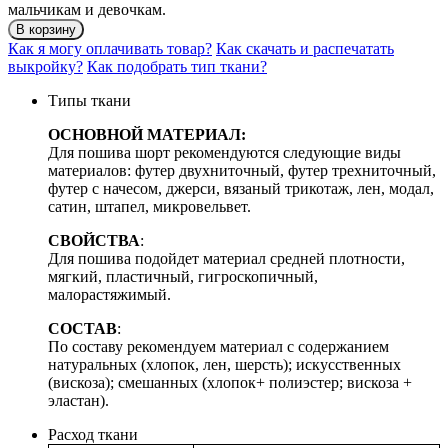
мальчикам и девочкам.
В корзину
Как я могу оплачивать товар?
Как скачать и распечатать
выкройку?
Как подобрать тип ткани?
Типы ткани
ОСНОВНОЙ МАТЕРИАЛ:
Для пошива шорт рекомендуются следующие виды
материалов: футер двухниточный, футер трехниточный,
футер с начесом, джерси, вязаный трикотаж, лен, модал,
сатин, штапел, микровельвет.
СВОЙСТВА
:
Для пошива подойдет материал средней плотности,
мягкий, пластичный, гигроскопичный,
малорастяжимый.
СОСТАВ
:
По составу рекомендуем материал с содержанием
натуральных (хлопок, лен, шерсть); искусственных
(вискоза); смешанных (хлопок+ полиэстер; вискоза +
эластан).
Расход ткани