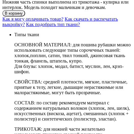
Нижняя часть спинки выполнена из трикотажа - кулирка или
интерлок. Модель походит мальчикам и девочкам.
В корзину
Как я могу оплачивать товар?
Как скачать и распечатать
выкройку?
Как подобрать тип ткани?
Типы ткани
ОСНОВНОЙ МАТЕРИАЛ: для пошива рубашки можно
использовать следующие типы сорочечных тканей:
хлопок,поплин, сатин, твил тонкий, джинсовая ткань
тонкая, фланель, штапель, купро.
Для блузы: хлопок, модал, батист, муслин, лен, крэп-
шифон.
СВОЙСТВА: средней плотности, мягкие, пластичные,
приятые к телу, легкие, дышащие нерастяжимые или
малорастяжимые, могут быть прозрачные.
СОСТАВ: по составу рекомендуем материал с
содержанием натуральных волокон (хлопок, лен, шелк),
искусственных (вискоза, ацетат), смешанных (хлопок +
полиэстер) и синтетических (полиэстер, эластан).
ТРИКОТАЖ: для нижней части желательно