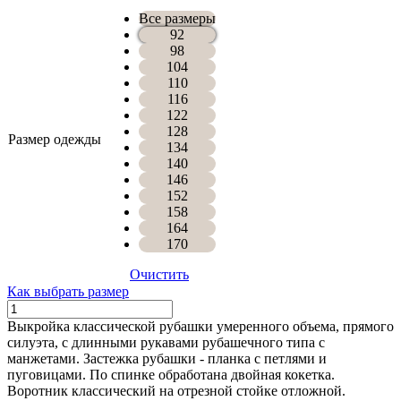
Все размеры
92
98
104
110
116
122
128
Размер одежды
134
140
146
152
158
164
170
Очистить
Как выбрать размер
Количество
РУБАШКА
Выкройка классической рубашки умеренного объема, прямого
ЭЙДАН
силуэта, с длинными рукавами рубашечного типа с
манжетами. Застежка рубашки - планка с петлями и
пуговицами. По спинке обработана двойная кокетка.
Воротник классический на отрезной стойке отложной.