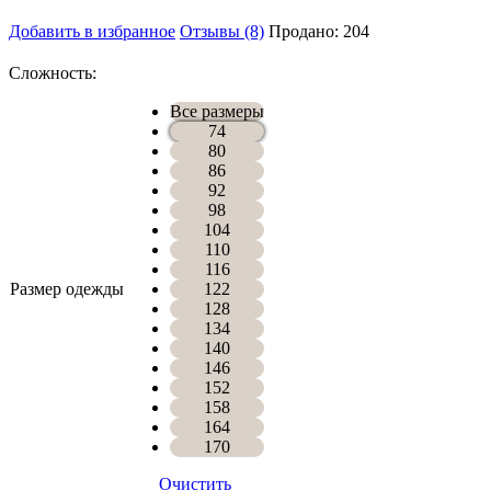
Добавить в избранное
Отзывы (8)
Продано: 204
Сложность:
Все размеры
74
80
86
92
98
104
110
116
Размер одежды
122
128
134
140
146
152
158
164
170
Очистить