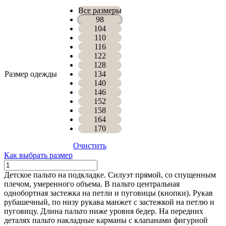
Все размеры
98
104
110
116
122
128
Размер одежды
134
140
146
152
158
164
170
Очистить
Как выбрать размер
Количество
ПАЛЬТО
Детское пальто на подкладке. Силуэт прямой, со спущенным
АЛЕКС
плечом, умеренного объема. В пальто центральная
однобортная застежка на петли и пуговицы (кнопки). Рукав
рубашечный, по низу рукава манжет с застежкой на петлю и
пуговицу. Длина пальто ниже уровня бедер. На передних
деталях пальто накладные карманы с клапанами фигурной