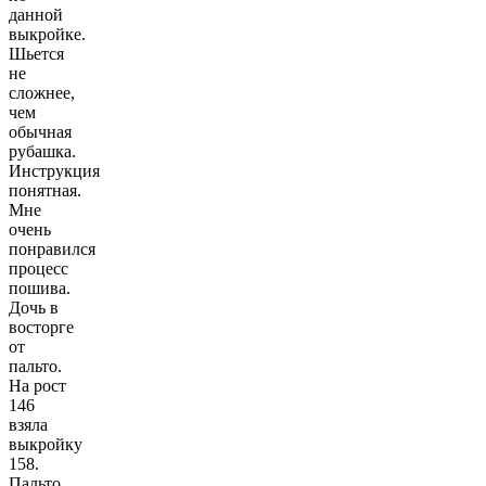
данной
выкройке.
Шьется
не
сложнее,
чем
обычная
рубашка.
Инструкция
понятная.
Мне
очень
понравился
процесс
пошива.
Дочь в
восторге
от
пальто.
На рост
146
взяла
выкройку
158.
Пальто