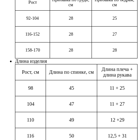
Рост
см
см
92-104
28
25
116-152
28
27
158-170
28
28
Длина изделия
Длина плеча +
Рост, см
Длина по спинке, см
длина рукава
98
45
11 + 25
104
47
11 + 27
110
49
12 +29
116
50
12,5 + 31