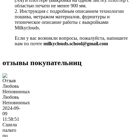
(А4) и плоттере (выкройка на одном листе). Плоттер с
областью печати не менее 900 мм.
2. Инструкция с подробным описанием технологии
пошива, метражом материалов, фурнитуры и
техническое описание работы с выкройками
Milkyclouds.
Если у вас возникли вопросы, пожалуйста, напишите
нам по почте
milkyclouds.school@gmail.com
отзывы покупательниц
Любовь
Неповинных
2024-09-
09
11:58:51
Сшила
пальто
по