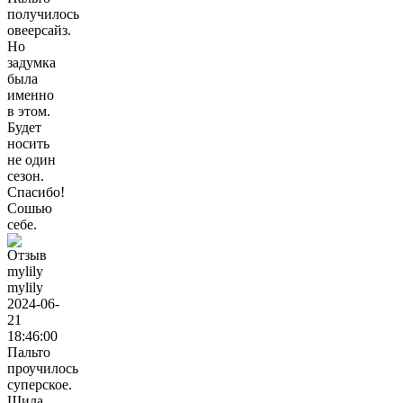
получилось
овеерсайз.
Но
задумка
была
именно
в этом.
Будет
носить
не один
сезон.
Спасибо!
Сошью
себе.
mylily
2024-06-
21
18:46:00
Пальто
проучилось
суперское.
Шила