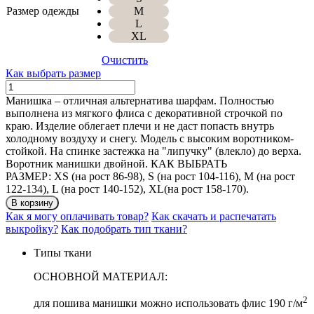
Размер одежды
M
L
XL
Очистить
Как выбрать размер
Количество
МАНИШКА
Манишка – отличная альтернатива шарфам. Полностью
выполнена из мягкого флиса с декоративной строчкой по
краю. Изделие облегает плечи и не даст попасть внутрь
холодному воздуху и снегу. Модель с высоким воротником-
стойкой. На спинке застежка на "липучку" (влекло) до верха.
Воротник манишки двойной. КАК ВЫБРАТЬ
РАЗМЕР: XS (на рост 86-98), S (на рост 104-116), M (на рост
122-134), L (на рост 140-152), XL(на рост 158-170).
В корзину
Как я могу оплачивать товар?
Как скачать и распечатать
выкройку?
Как подобрать тип ткани?
Типы ткани
ОСНОВНОЙ МАТЕРИАЛ:
2
для пошива манишки можно использовать флис 190 г/м