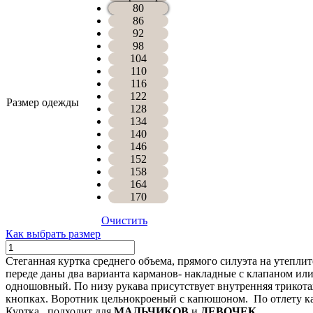
80
86
92
98
104
110
116
122
Размер одежды
128
134
140
146
152
158
164
170
Очистить
Как выбрать размер
Количество
КУРТКА
Стеганная куртка среднего объема, прямого силуэта на утепли
АДРИАН
переде даны два варианта карманов- накладные с клапаном или
одношовный. По низу рукава присутствует внутренняя трикота
кнопках. Воротник цельнокроеный с капюшоном. По отлету кап
Куртка подходит для
МАЛЬЧИКОВ
и
ДЕВОЧЕК
.