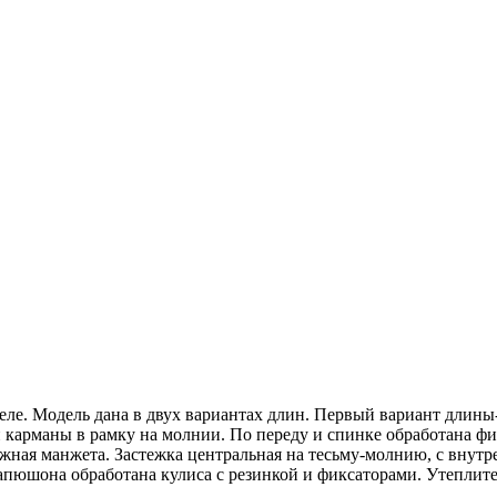
теле. Модель дана в двух вариантах длин. Первый вариант длины-
 карманы в рамку на молнии. По переду и спинке обработана фиг
жная манжета. Застежка центральная на тесьму-молнию, с внут
юшона обработана кулиса с резинкой и фиксаторами. Утеплитель