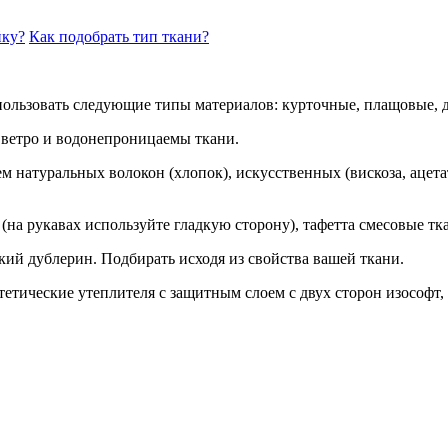
йку?
Как подобрать тип ткани?
вать следующие типы материалов: курточные, плащовые, дюсп
 ветро и водонепроницаемы ткани.
 натуральных волокон (хлопок), искусственных (вискоза, ацета
укавах используйте гладкую сторону), тафетта смесовые тка
ублерин. Подбирать исходя из свойства вашей ткани.
ические утеплителя с защитным слоем с двух сторон изософт, а