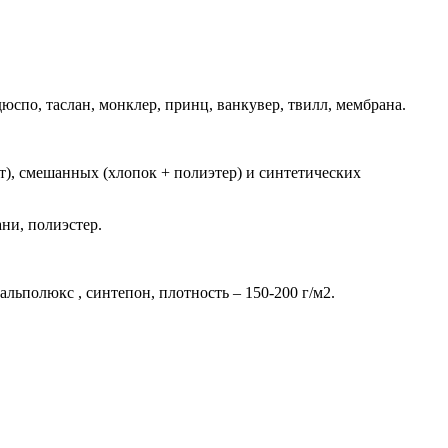
о, таслан, монклер, принц, ванкувер, твилл, мембрана.
т), смешанных (хлопок + полиэтер) и синтетических
ни, полиэстер.
льполюкс , синтепон, плотность – 150-200 г/м2.