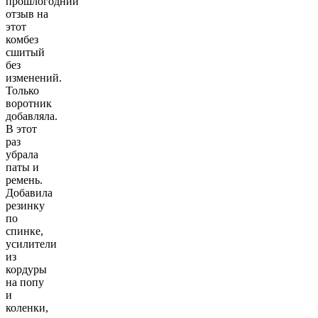
прошлогодний
отзыв на
этот
комбез
сшитый
без
изменений.
Только
воротник
добавляла.
В этот
раз
убрала
паты и
ремень.
Добавила
резинку
по
спинке,
усилители
из
кордуры
на попу
и
коленки,