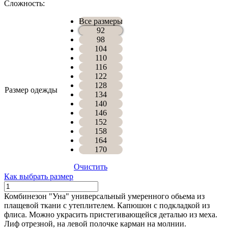
Сложность:
Все размеры
92
98
104
110
116
122
128
Размер одежды
134
140
146
152
158
164
170
Очистить
Как выбрать размер
Количество
КОМБИНЕЗОН
Комбинезон "Уна" универсальный умеренного обьема из
УМА
плащевой ткани с утеплителем. Капюшон с подкладкой из
флиса. Можно украсить пристегивающейся деталью из меха.
Лиф отрезной, на левой полочке карман на молнии.