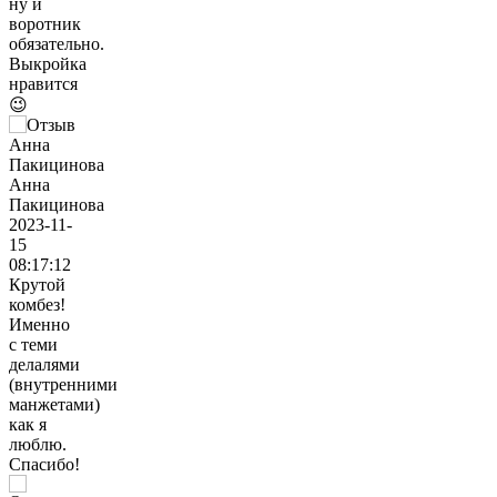
ну и
воротник
обязательно.
Выкройка
нравится
😉
Анна
Пакицинова
2023-11-
15
08:17:12
Крутой
комбез!
Именно
с теми
делалями
(внутренними
манжетами)
как я
люблю.
Спасибо!