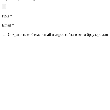
Имя
*
Email
*
Сохранить моё имя, email и адрес сайта в этом браузере для
последующих моих комментариев.
Подпишитесь на нашу рассылку, чтобы первыми узнавать о
новинках, скидках и модных трендах
Отправить
Я даю согласие на обработку персональных данных в
соответствии с
пользовательским соглашением
.
Готово
Спасибо! Вы подписались на рассылку.
Договор публичной оферты
Соглашение об обработке
персональных данных
Политика конфиденциальности