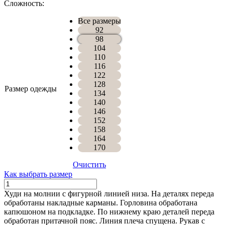
Сложность:
Все размеры
92
98
104
110
116
122
128
Размер одежды
134
140
146
152
158
164
170
Очистить
Как выбрать размер
Количество
ХУДИ
Худи на молнии с фигурной линией низа. На деталях переда
РУМИ
обработаны накладные карманы. Горловина обработана
капюшоном на подкладке. По нижнему краю деталей переда
обработан притачной пояс. Линия плеча спущена. Рукав с