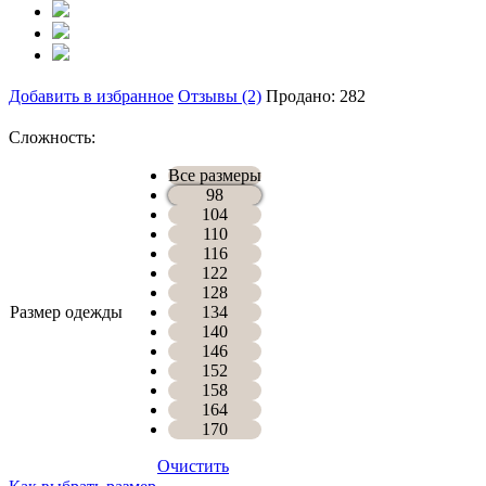
Добавить в избранное
Отзывы (2)
Продано: 282
Сложность:
Все размеры
98
104
110
116
122
128
Размер одежды
134
140
146
152
158
164
170
Очистить