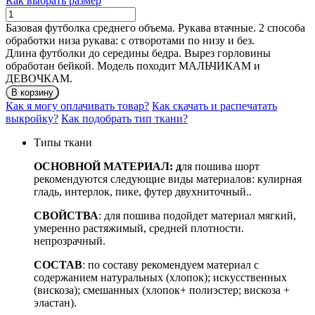
Как выбрать размер
Количество
ФУТБОЛКА
Базовая футболка среднего объема. Рукава втачные. 2 способа
МАЙЛИ
обработки низа рукава: с отворотами по низу и без.
Длина футболки до середины бедра. Вырез горловины
обработан бейкой. Модель походит МАЛЬЧИКАМ и
ДЕВОЧКАМ.
В корзину
Как я могу оплачивать товар?
Как скачать и распечатать
выкройку?
Как подобрать тип ткани?
Типы ткани
ОСНОВНОЙ МАТЕРИАЛ: д
ля пошива шорт
рекомендуются следующие виды материалов: кулирная
гладь, интерлок, пике, футер двухниточный..
СВОЙСТВА
: для пошива подойдет материал мягкий,
умеренно растяжимый, средней плотности.
непрозрачный.
СОСТАВ
: по составу рекомендуем материал с
содержанием натуральных (хлопок); искусственных
(вискоза); смешанных (хлопок+ полиэстер; вискоза +
эластан).