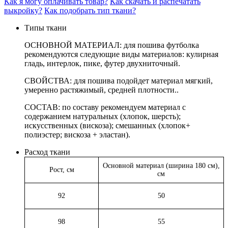
Как я могу оплачивать товар?
Как скачать и распечатать
выкройку?
Как подобрать тип ткани?
Типы ткани
ОСНОВНОЙ МАТЕРИАЛ: для пошива футболка
рекомендуются следующие виды материалов: кулирная
гладь, интерлок, пике, футер двухниточный.
СВОЙСТВА: для пошива подойдет материал мягкий,
умеренно растяжимый,
средней плотности..
СОСТАВ: по составу рекомендуем материал с
содержанием натуральных (хлопок, шерсть);
искусственных (вискоза); смешанных (хлопок+
полиэстер; вискоза + эластан).
Расход ткани
Основной материал (ширина 180 см),
Рост, см
см
92
50
98
55