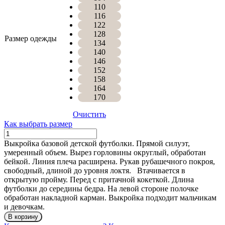
110
116
122
128
Размер одежды
134
140
146
152
158
164
170
Очистить
Как выбрать размер
Количество
ФУТБОЛКА
Выкройка базовой детской футболки. Прямой силуэт,
КРУЗ
умеренный объем. Вырез горловины округлый, обработан
бейкой. Линия плеча расширена. Рукав рубашечного покроя,
свободный, длиной до уровня локтя.
Втачивается в
открытую пройму. Перед с притачной кокеткой. Длина
футболки до середины бедра. На левой стороне полочке
обработан накладной карман. Выкройка подходит мальчикам
и девочкам.
В корзину