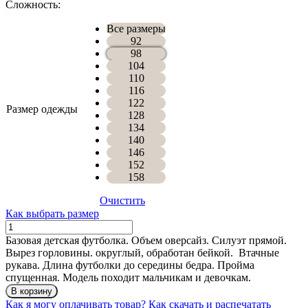
Сложность:
Все размеры
92
98
104
110
116
122
Размер одежды
128
134
140
146
152
158
Очистить
Как выбрать размер
Количество
ФУТБОЛКА
Базовая детская футболка. Объем оверсайз. Силуэт прямой.
КИМ
Вырез горловины. округлый, обработан бейкой. Втачные
рукава. Длина футболки до середины бедра. Пройма
спущенная. Модель походит мальчикам и девочкам.
В корзину
Как я могу оплачивать товар?
Как скачать и распечатать