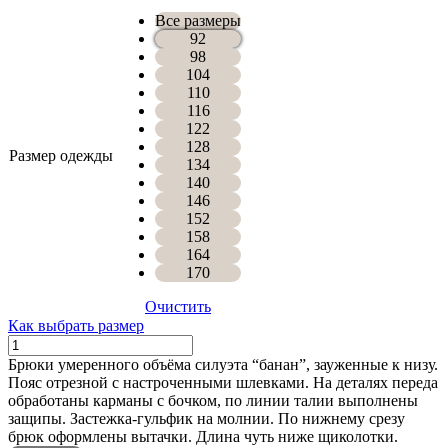
Все размеры
92
98
104
110
116
122
128
Размер одежды
134
140
146
152
158
164
170
Очистить
Как выбрать размер
Количество
БРЮКИ
Брюки умеренного объёма силуэта “банан”, зауженные к низу.
ШАРЛОТТ
Пояс отрезной с настроченными шлевками. На деталях переда
обработаны карманы с бочком, по линии талии выполнены
защипы. Застежка-гульфик на молнии. По нижнему срезу
брюк оформлены вытачки. Длина чуть ниже щиколотки.