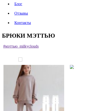
Блог
Отзывы
Контакты
БРЮКИ МЭТТЬЮ
#мэттью_milkyclouds