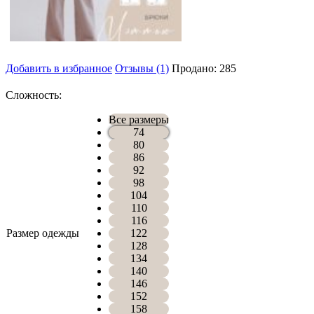
Добавить в избранное
Отзывы (1)
Продано: 285
Сложность:
Все размеры
74
80
86
92
98
104
110
116
Размер одежды
122
128
134
140
146
152
158