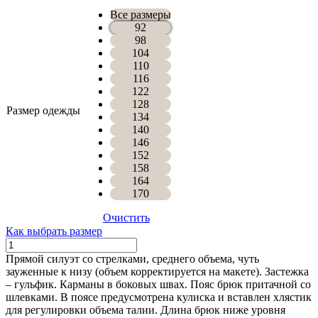
Все размеры
92
98
104
110
116
122
128
Размер одежды
134
140
146
152
158
164
170
Очистить
Как выбрать размер
Количество
БРЮКИ
Прямой силуэт со стрелками, среднего объема, чуть
ЛЕННИ
зауженные к низу (объем корректируется на макете). Застежка
– гульфик. Карманы в боковых швах. Пояс брюк притачной со
шлевками. В поясе предусмотрена кулиска и вставлен хлястик
для регулировки объема талии. Длина брюк ниже уровня