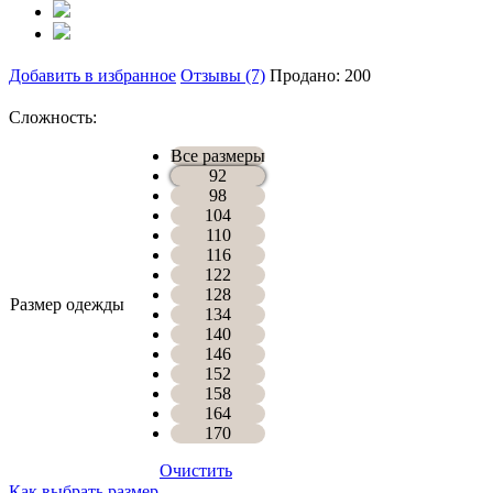
Добавить в избранное
Отзывы (7)
Продано: 200
Сложность:
Все размеры
92
98
104
110
116
122
128
Размер одежды
134
140
146
152
158
164
170
Очистить
Как выбрать размер