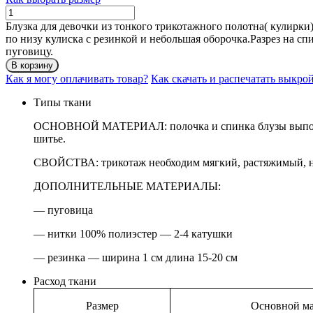
Количество
БЛУЗА
Блузка для девочки из тонкого трикотажного полотна( кулирки)
КЭТРИН
по низу кулиска с резинкой и небольшая оборочка.Разрез на с
пуговицу.
В корзину
Как я могу оплачивать товар?
Как скачать и распечатать выкро
Типы ткани
ОСНОВНОЙ МАТЕРИАЛ: полочка и спинка блузы выполнены
шитье.
СВОЙСТВА: трикотаж необходим мягкий, растяжимый, неп
ДОПОЛНИТЕЛЬНЫЕ МАТЕРИАЛЫ:
— пуговица
— нитки 100% полиэстер — 2-4 катушки
— резинка — ширина 1 см длина 15-20 см
Расход ткани
Размер
Основной ма