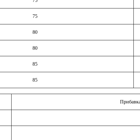
75
75
80
80
85
85
Прибавка