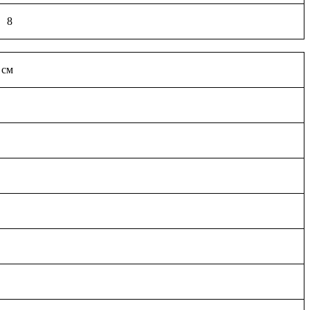
8
 см