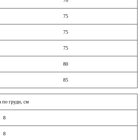
70
75
75
75
80
85
 по груди, см
8
8