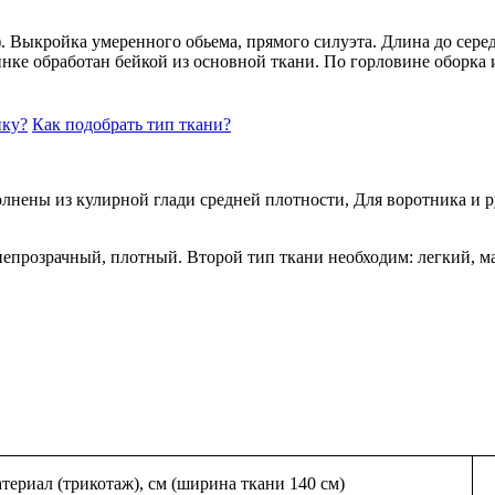
. Выкройка умеренного обьема, прямого силуэта. Длина до сере
пинке обработан бейкой из основной ткани. По горловине обор
йку?
Как подобрать тип ткани?
 из кулирной глади средней плотности, Для воротника и рук
розрачный, плотный. Второй тип ткани необходим: легкий, ма
териал (трикотаж), см (ширина ткани 140 см)