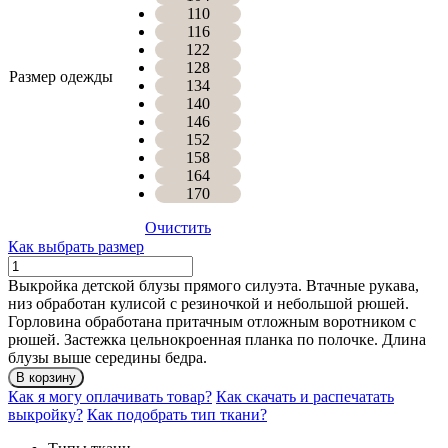
110
116
122
128
Размер одежды
134
140
146
152
158
164
170
Очистить
Как выбрать размер
Количество
БЛУЗА
Выкройка детской блузы прямого силуэта. Втачные рукава,
АВРОРА
низ обработан кулисой с резиночкой и небольшой рюшей.
Горловина обработана притачным отложным воротником с
рюшей. Застежка цельнокроенная планка по полочке. Длина
блузы выше середины бедра.
В корзину
Как я могу оплачивать товар?
Как скачать и распечатать
выкройку?
Как подобрать тип ткани?