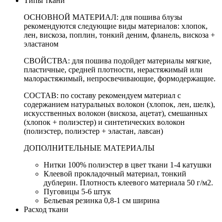
Типы ткани
ОСНОВНОЙ МАТЕРИАЛ: для пошива блузы
рекомендуются следующие виды материалов: хлопок,
лен, вискоза, поплин, тонкий деним, фланель, вискоза +
эластаном
СВОЙСТВА: для пошива подойдет материалы мягкие,
пластичные, средней плотности, нерастяжимый или
малорастяжимый, непросвечивающие, формодержащие.
СОСТАВ: по составу рекомендуем материал с
содержанием натуральных волокон (хлопок, лен, шелк),
искусственных волокон (вискоза, ацетат), смешанных
(хлопок + полиэстер) и синтетических волокон
(полиэстер, полиэстер + эластан, лавсан)
ДОПОЛНИТЕЛЬНЫЕ МАТЕРИАЛЫ
Нитки 100% полиэстер в цвет ткани 1-4 катушки
Клеевой прокладочный материал, тонкий
дублерин. Плотность клеевого материала 50 г/м2.
Пуговицы 5-6 штук
Бельевая резинка 0,8-1 см ширина
Расход ткани